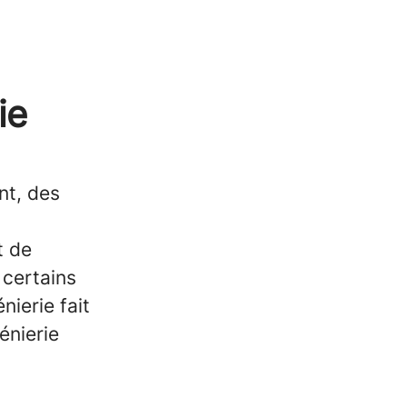
ie
nt, des
t de
 certains
nierie fait
énierie