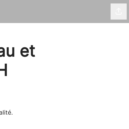
Part
au et
H
lité.