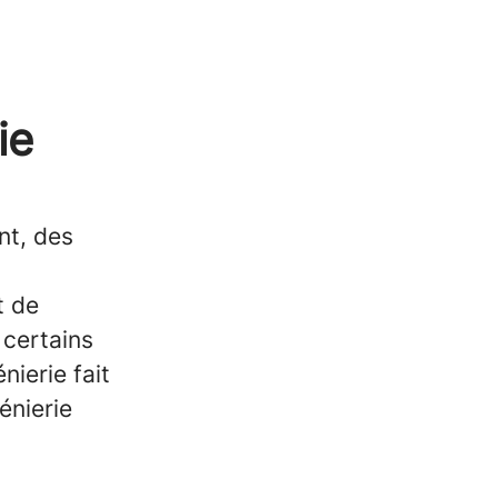
ie
nt, des
t de
 certains
nierie fait
énierie