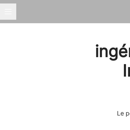
MENU CARRIÈRE
ingé
Le p